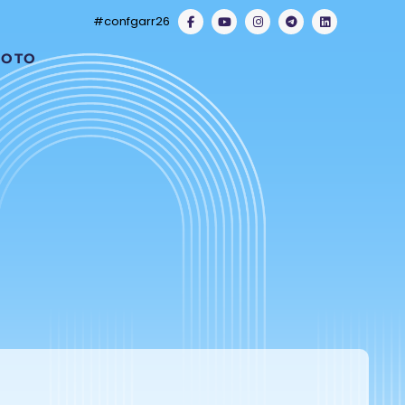
#confgarr26
FOTO