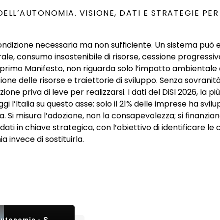
DELL’AUTONOMIA. VISIONE, DATI E STRATEGIE PE
una condizione necessaria ma non sufficiente. Un sistema p
e, consumo insostenibile di risorse, cessione progressiva 
primo Manifesto, non riguarda solo l’impatto ambientale de
one delle risorse e traiettorie di sviluppo. Senza sovranit
zione priva di leve per realizzarsi. I dati del DiSI 2026, l
l’Italia su questo asse: solo il 21% delle imprese ha svilup
Si misura l’adozione, non la consapevolezza; si finanziano
ti in chiave strategica, con l’obiettivo di identificare le c
invece di sostituirla.