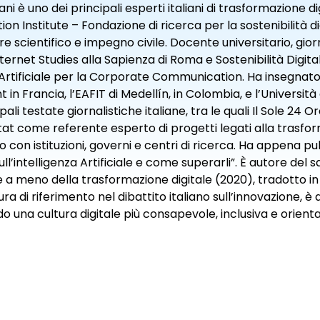
ni è uno dei principali esperti italiani di trasformazione d
on Institute – Fondazione di ricerca per la sostenibilità di
re scientifico e impegno civile. Docente universitario, gior
ternet Studies alla Sapienza di Roma e Sostenibilità Digita
 Artificiale per la Corporate Communication. Ha insegnato
n Francia, l’EAFIT di Medellín, in Colombia, e l’Università 
pali testate giornalistiche italiane, tra le quali Il Sole 24 
at come referente esperto di progetti legati alla trasform
 con istituzioni, governi e centri di ricerca. Ha appena pub
 sull’intelligenza Artificiale e come superarli”. È autore del 
 a meno della trasformazione digitale (2020), tradotto in 
ra di riferimento nel dibattito italiano sull’innovazione, è 
una cultura digitale più consapevole, inclusiva e orien