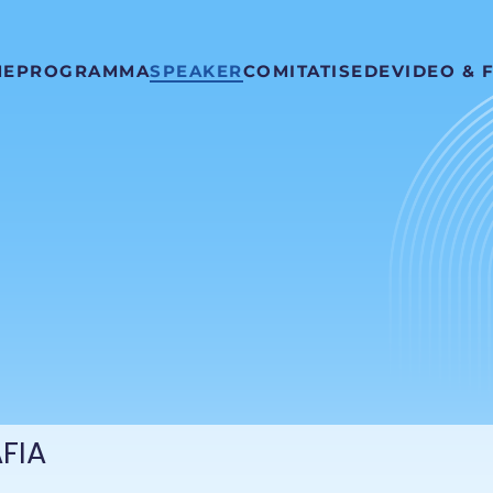
ME
PROGRAMMA
SPEAKER
COMITATI
SEDE
VIDEO & 
FIA