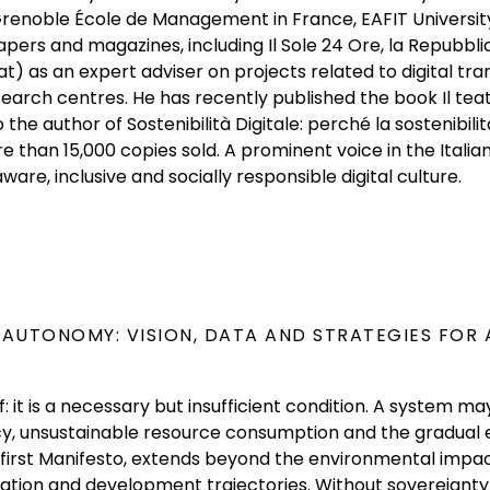
enoble École de Management in France, EAFIT University 
apers and magazines, including Il Sole 24 Ore, la Repubbli
as an expert adviser on projects related to digital tr
earch centres. He has recently published the book Il teatr
lso the author of Sostenibilità Digitale: perché la sostenib
e than 15,000 copies sold. A prominent voice in the Italia
are, inclusive and socially responsible digital culture.
F AUTONOMY: VISION, DATA AND STRATEGIES FOR
elf: it is a necessary but insufficient condition. A system
ncy, unsustainable resource consumption and the gradual 
ts first Manifesto, extends beyond the environmental impac
ation and development trajectories. Without sovereignty 