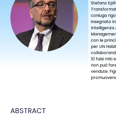
Stefano Epifa
Transformati
coniuga rigo
insegnato In
Intelligenza
Management i
con le princi
per UN Habit
collaborando
10 falsi miti
non può fare
vendute. Figu
promuovendo 
ABSTRACT