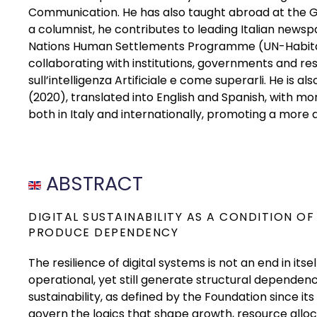
Communication. He has also taught abroad at the Gr
a columnist, he contributes to leading Italian newsp
Nations Human Settlements Programme (UN-Habitat) 
collaborating with institutions, governments and res
sull’intelligenza Artificiale e come superarli. He is a
(2020), translated into English and Spanish, with mor
both in Italy and internationally, promoting a more aw
ABSTRACT
DIGITAL SUSTAINABILITY AS A CONDITION O
PRODUCE DEPENDENCY
The resilience of digital systems is not an end in its
operational, yet still generate structural depende
sustainability, as defined by the Foundation since i
govern the logics that shape growth, resource alloc