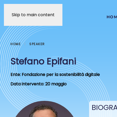
Skip to main content
HO
HOME
SPEAKER
Stefano Epifani
Ente:
Fondazione per la sostenibilità digitale
Data intervento:
20 maggio
BIOGRA