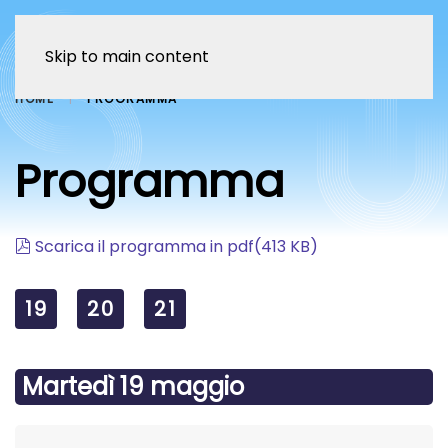
Skip to main content
HOME
PROGRAMMA
Programma
pdf
Scarica il programma in pdf
(
413 KB
)
19
20
21
Martedì 19 maggio