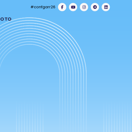
#confgarr26
FOTO