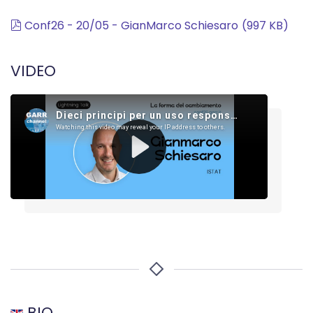
pdf
Conf26 - 20/05 - GianMarco Schiesaro
(
997 KB
)
VIDEO
BIO