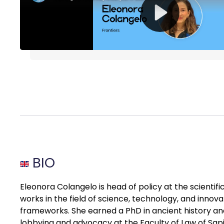
BIO
Eleonora Colangelo is head of policy at the scientif
works in the field of science, technology, and innov
frameworks. She earned a PhD in ancient history and 
lobbying and advocacy at the Faculty of Law of Sapi