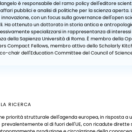
angelo è responsabile del ramo policy dell'editore scient
ffari pubblici e analisi di politiche per la scienza aperta.
 innovazione, con un focus sulla governance dell'open sci
i. Ha ottenuto un dottorato in storia antica e antropologia p
essivamente specializzarsi in rappresentanza di interessi
za della Sapienza Università di Roma. È membro della Ope
rs Compact Fellows, membro attivo dello Scholarly Kitch
 co-chair dell'Education Committee del Council of Science
LLA RICERCA
me priorità strutturale dell'agenda europea, in risposta a 
evalentemente al di fuori dell'UE, con ricadute dirette sul
 autonomamente produzione e circolazione della conoscenza