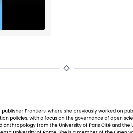
ic publisher Frontiers, where she previously worked on publ
ation policies, with a focus on the governance of open sci
anthropology from the University of Paris Cité and the Un
enza University of Rome. She is a member of the Open Sci