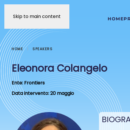
Skip to main content
HOME
P
HOME
SPEAKERS
Eleonora Colangelo
Ente:
Frontiers
Data intervento:
20 maggio
BIOGRA