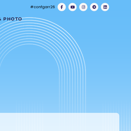
#confgarr26
& PHOTO