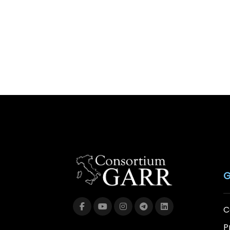
G
C
P