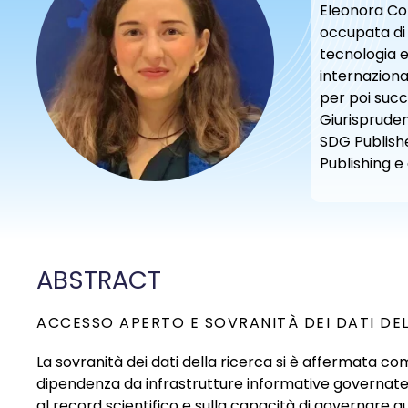
Eleonora Col
occupata di a
tecnologia e
internazional
per poi succ
Giurispruden
SDG Publishe
Publishing e
ABSTRACT
ACCESSO APERTO E SOVRANITÀ DEI DATI DE
La sovranità dei dati della ricerca si è affermata co
dipendenza da infrastrutture informative governate pr
al record scientifico e sulla capacità di governare